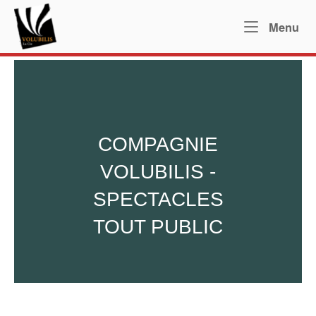
Skip
Home
to
Me
Menu
content
COMPAGNIE
VOLUBILIS -
SPECTACLES
TOUT PUBLIC