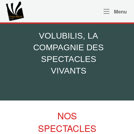
Skip
Home
to
Me
Menu
content
VOLUBILIS, LA
COMPAGNIE DES
SPECTACLES
VIVANTS
NOS
SPECTACLES